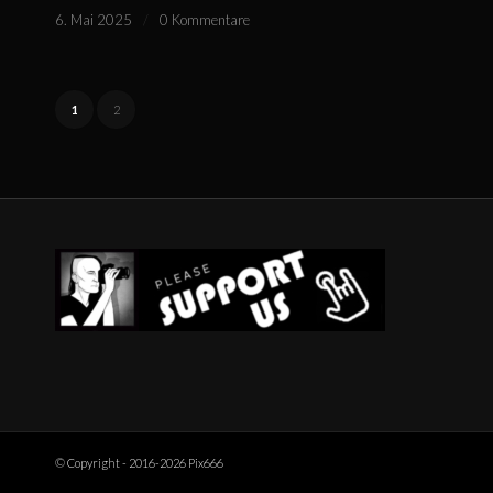
6. Mai 2025
/
0 Kommentare
1
2
© Copyright - 2016-2026 Pix666