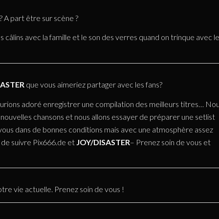
 A part être sur scène ?
 câlins avec la famille et le son des verres quand on trinque avec l
SASTER
que vous aimeriez partager avec les fans?
s aurions adoré enregistrer une compilation des meilleurs titres… No
nouvelles chansons et nous allons essayer de préparer une setlist
t vous dans de bonnes conditions mais avec une atmosphère assez
 de suivre Pix666.de et
JOY/DISASTER
– Prenez soin de vous et
e vie actuelle. Prenez soin de vous !