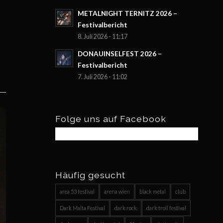
METALNIGHT TERNITZ 2026 –
Festivalbericht
8. Juli 2026 - 11:17
DONAUINSELFEST 2026 –
Festivalbericht
7. Juli 2026 - 11:02
Folge uns auf Facebook
Häufig gesucht
area 53 festival
arena wien
black metal
club
Dark Malta Festival
dark rock
dark troll festival