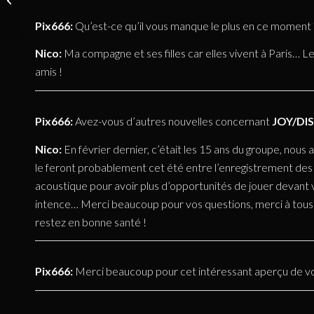
Inara (VERA
Pix666:
Qu’est-ce qu’il vous manque le plus en ce moment ?
LUX) – Mai
2020
Nico:
Ma compagne et ses filles car elles vivent à Paris… Les
amis !
Pix666:
Avez-vous d’autres nouvelles concernant
JOY/DI
Nico:
En février dernier, c’était les 15 ans du groupe, nou
le feront probablement cet été entre l’enregistrement des 
acoustique pour avoir plus d’opportunités de jouer devan
intence… Merci beaucoup pour vos questions, merci à tous
restez en bonne santé !
Pix666:
Merci beaucoup pour cet intéressant aperçu de votr