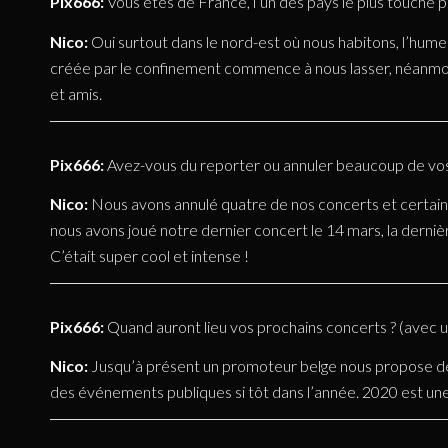
Pix666:
Vous êtes de France, l’un des pays le plus touché pa
Nico:
Oui surtout dans le nord-est où nous habitons, l’hume
créée par le confinement commence à nous lasser, néanmoi
et amis.
Pix666:
Avez-vous du reporter ou annuler beaucoup de vos
Nico:
Nous avons annulé quatre de nos concerts et certain
nous avons joué notre dernier concert le 14 mars, la derniè
C’était super cool et intense !
Pix666:
Quand auront lieu vos prochains concerts ? (avec 
Nico:
Jusqu’à présent un promoteur belge nous propose de j
des événements publiques si tôt dans l’année. 2020 est une