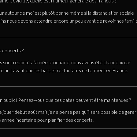
r le Covid 19, quelle est l’humeur générale des français ?
ur autour de moi est plutôt bonne même si la distanciation sociale
ns nous devons attendre encore un peu avant de revoir nos famill
 concerts ?
s sont reportés l’année prochaine, nous avons été chanceux car
re nuit avant que les bars et restaurants ne ferment en France.
un public) Pensez-vous que ces dates peuvent être maintenues ?
ouer début août mais je ne pense pas qu’il sera possible de gérer
 année incertaine pour planifier des concerts.