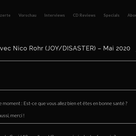
zerte
Vorschau
Interviews
CD Reviews
Specials
Abo
ec Nico Rohr (JOY/DISASTER) – Mai 2020
 ce moment : Est-ce que vous allez bien et êtes en bonne santé ?
ussi, merci !