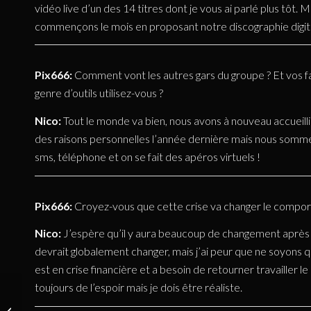
vidéo live d’un des 14 titres dont je vous ai parlé plus tôt. 
commençons le mois en proposant notre discographie digit
Pix666:
Comment vont les autres gars du groupe ? Et vos f
genre d’outils utilisez-vous ?
Nico:
Tout le monde va bien, nous avons à nouveau accueill
des raisons personnelles l’année dernière mais nous somme
sms, téléphone et on se fait des apéros virtuels !
Pix666:
Croyez-vous que cette crise va changer le comport
Nico:
J’espère qu’il y aura beaucoup de changement après 
devrait globalement changer, mais j’ai peur que ne soyons q
est en crise financière et a besoin de retourner travailler le p
toujours de l’espoir mais je dois être réaliste.
INTERVIEW: