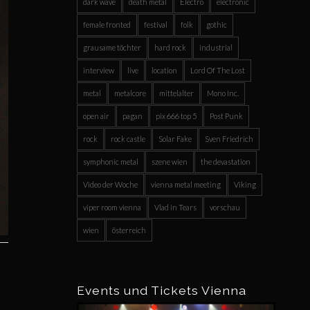
dark wave
death metal
Electro
electronic
female fronted
festival
folk
gothic
grausame töchter
hard rock
industrial
interview
live
location
Lord Of The Lost
metal
metalcore
mittelalter
Mono Inc.
open air
pagan
pix 666 top 5
Post Punk
rock
rock castle
Solar Fake
Sven Friedrich
symphonic metal
szene wien
the devastation
Video der Woche
vienna metal meeting
Viking
viper room vienna
Vlad in Tears
vorschau
wien
österreich
Events und Tickets Vienna