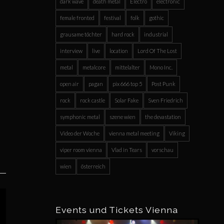
dark wave
death metal
Electro
electronic
female fronted
festival
folk
gothic
grausame töchter
hard rock
industrial
interview
live
location
Lord Of The Lost
metal
metalcore
mittelalter
Mono Inc.
open air
pagan
pix 666 top 5
Post Punk
rock
rock castle
Solar Fake
Sven Friedrich
symphonic metal
szene wien
the devastation
Video der Woche
vienna metal meeting
Viking
viper room vienna
Vlad in Tears
vorschau
wien
österreich
Events und Tickets Vienna