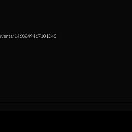
/events/1468849467101045