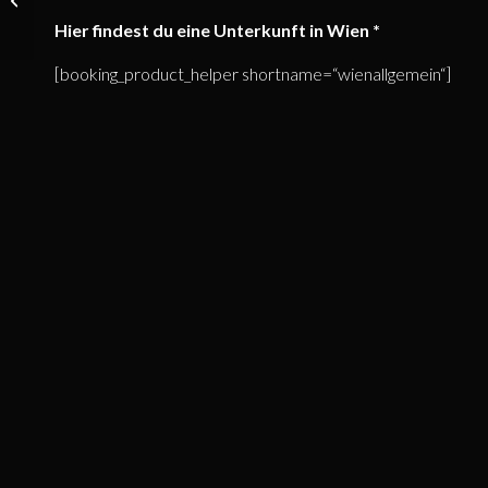
Eggenburg
Hier findest du eine Unterkunft in Wien *
31.08.2024 –
[booking_product_helper shortname=“wienallgemein“]
Konzertbericht