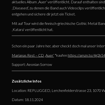
aktuelles Album ‚Auer‘ veröffentlicht. Darauf enthalten si
‚Diseased‘, zu denen die Band auch Videoclips veröffentlicht
entgehen und sichere dir jetzt ein Ticket.
Mit auf Tour wird die finnisch-griechische Gothic Metal Ba
‚Katara‘ veröffentlicht hat.
Schon ein paar Jahre her, aber checkt doch mal unser Inte
Marianas Rest – CD ‚Auer‘
*kaufen
https://amzn.to/4g2k5
Support: Aeonian Sorrow
Zusätzliche Infos
Location: REPLUGGED, Lerchenfelderstrasse 23, 1070 Wi
Datum: 18.11.2024