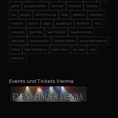
gothic
grausame töchter
hard rock
industrial
interview
live
location
Lord Of The Lost
metal
metalcore
mittelalter
Mono Inc.
open air
pagan
pix 666 top 5
Post Punk
rock
rock castle
Solar Fake
Sven Friedrich
symphonic metal
szene wien
the devastation
Video der Woche
vienna metal meeting
Viking
viper room vienna
Vlad in Tears
vorschau
wien
österreich
Events und Tickets Vienna