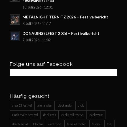
Festivalvorschau
10. Juli 2026 - 12:01
METALNIGHT TERNITZ 2026 – Festivalbericht
8. Juli 2026 - 11:17
DONAUINSELFEST 2026 – Festivalbericht
7. Juli 2026 - 11:02
Folge uns auf Facebook
Häufig gesucht
area 53 festival
arena wien
black metal
club
Dark Malta Festival
dark rock
dark troll festival
dark wave
death metal
Electro
electronic
female fronted
festival
folk