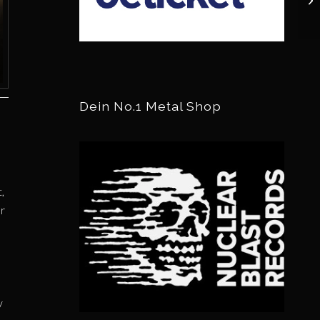
Dein No.1 Metal Shop
,
hr
y