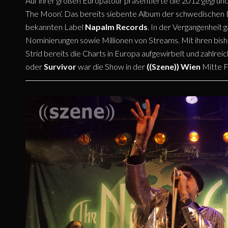
Auf ihrer großen Europatour präsentierte die 2012 gegrü
The Moon‘. Das bereits siebente Album der schwedischen 
bekannten Label
Napalm Records
. In der Vergangenheit g
Nominierungen sowie Millionen von Streams. Mit ihren bis
Strid bereits die Charts in Europa aufgewirbelt und zahlre
oder
Survivor
war die Show in der
((Szene)) Wien
Mitte F