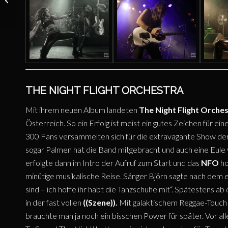
JE T’AIME – Wien
09.04.2025
THE NIGHT FLIGHT ORCHESTRA
Mit ihrem neuen Album landeten
The Night Flight Orche
Österreich. So ein Erfolg ist meist ein gutes Zeichen für ei
300 Fans versammelten sich für die extravagante Show der
sogar Palmen hat die Band mitgebracht und auch eine Eule
erfolgte dann im Intro der Aufruf zum Start und das
NFO
ho
minütige musikalische Reise. Sänger Björn sagte nach dem 
sind – ich hoffe ihr habt die Tanzschuhe mit“. Spätestens a
in der fast vollen
((Szene)).
Mit galaktischem Reggae-Touch g
brauchte man ja noch ein bisschen Power für später. Vor a