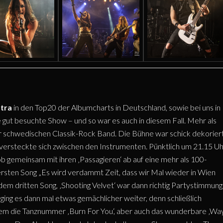
stra
in den Top20 der Albumcharts in Deutschland, sowie bei uns in
ne gut besuchte Show – und so war es auch in diesem Fall. Mehr als
 schwedischen Classik-Rock Band. Die Bühne war schick dekoriert
 versteckte sich zwischen den Instrumenten. Pünktlich um 21.15 U
b gemeinsam mit ihren ‚Passagieren‘ ab auf eine mehr als 100-
ersten Song „Es wird verdammt Zeit, dass wir Mal wieder in Wien
b dem dritten Song, ‚Shooting Velvet‘ war dann richtig Partystimmung
ing es dann mal etwas gemächlicher weiter, denn schließlich
llem die Tanznummer ‚Burn For You‘, aber auch das wunderbare ‚Wa