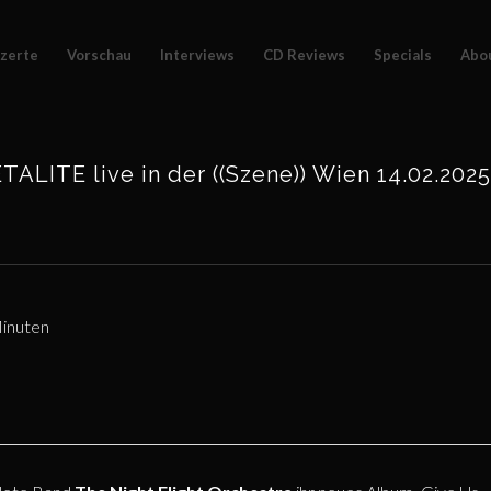
zerte
Vorschau
Interviews
CD Reviews
Specials
Abo
ALITE live in der ((Szene)) Wien 14.02.2025
inuten