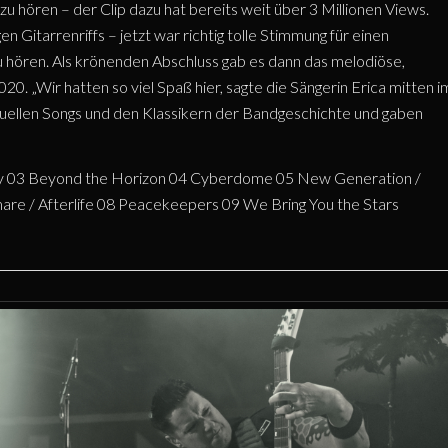
zu hören – der Clip dazu hat bereits weit über 3 Millionen Views.
 Gitarrenriffs – jetzt war richtig tolle Stimmung für einen
zu hören. Als krönenden Abschluss gab es dann das melodiöse,
0. „Wir hatten so viel Spaß hier, sagte die Sängerin Erica mitten i
ktuellen Songs und den Klassikern der Bandgeschichte und gaben
uary 03 Beyond the Horizon 04 Cyberdome 05 New Generation /
mare / Afterlife 08 Peacekeepers 09 We Bring You the Stars