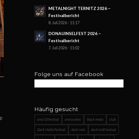
METALNIGHT TERNITZ 2026 –
Festivalbericht
8. Juli 2026 - 11:17
DONAUINSELFEST 2026 –
Festivalbericht
7. Juli 2026 - 11:02
Folge uns auf Facebook
Häufig gesucht
op
area 53 festival
arena wien
black metal
club
Dark Malta Festival
dark rock
dark troll festival