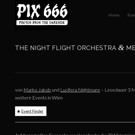
Home
Kon
&
THE NIGHT FLIGHT ORCHESTRA
MET
von
Marko Jakob
und
Lucifera Nightmare
– Lesedauer 3 M
weitere Events in Wien
Event Finder