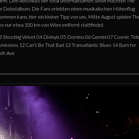
zalarm. Den Abschluss der total unterhaltsamen Show machten The
m Debutalbum. Die Fans erlebten einen musikalischen Höhenflug
men kann, hier ein kleiner Tipp von uns. Mitte August spielen Th
es nur etwa 100 km von Wien entfernt stattfindet.
g 03 Shooting Velvet 04 Divinyls 05 Domino 06 Gemini 07 Cosmic Tid
missions 12 Can’t Be That Bad 13 Transatlantic Blues 14 Burn for
uth Ave