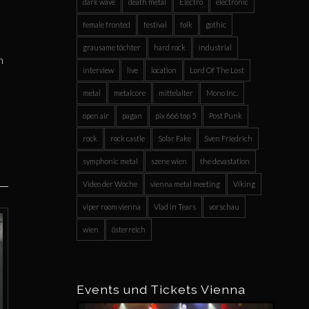
dark wave
death metal
Electro
electronic
female fronted
festival
folk
gothic
grausame töchter
hard rock
industrial
m
interview
live
location
Lord Of The Lost
metal
metalcore
mittelalter
Mono Inc.
open air
pagan
pix 666 top 5
Post Punk
rock
rock castle
Solar Fake
Sven Friedrich
symphonic metal
szene wien
the devastation
Video der Woche
vienna metal meeting
Viking
viper room vienna
Vlad in Tears
vorschau
wien
österreich
Events und Tickets Vienna