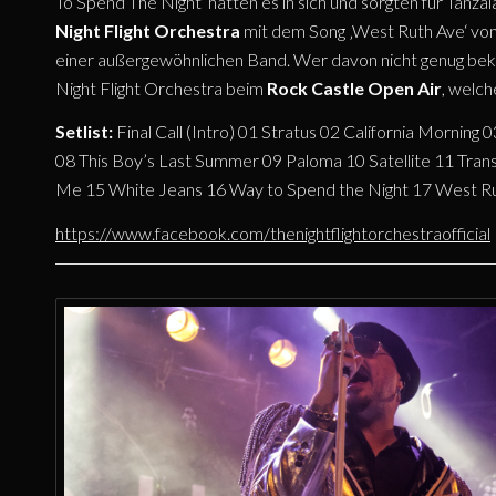
To Spend The Night‘ hatten es in sich und sorgten für Tan
Night Flight Orchestra
mit dem Song ‚West Ruth Ave‘ vo
einer außergewöhnlichen Band. Wer davon nicht genug bekom
Night Flight Orchestra beim
Rock Castle Open Air
, welch
Setlist:
Final Call (Intro) 01 Stratus 02 California Mornin
08 This Boy’s Last Summer 09 Paloma 10 Satellite 11 Trans
Me 15 White Jeans 16 Way to Spend the Night 17 West R
https://www.facebook.com/thenightflightorchestraofficial