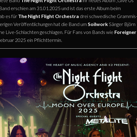
ndete Band
The Night Flight Orchestra
ihr neues Album ‚Give Us
Band erschien am 31.01.2025 und ist das erste Album beim
ab es für
The Night Flight Orchestra
drei schwedische Grammis
herigen Veröffentlichungen hat die Band um
Soilwork
Sänger Björn
iche Live-Schlachten geschlagen. Für Fans von Bands wie
Foreigner
ebruar 2025 ein Pflichttermin.