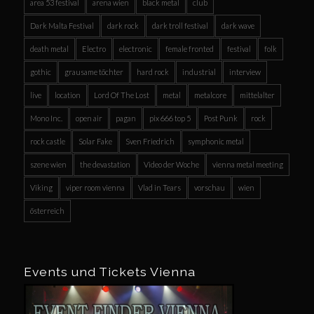
area 53 festival
arena wien
black metal
club
Dark Malta Festival
dark rock
dark troll festival
dark wave
death metal
Electro
electronic
female fronted
festival
folk
gothic
grausame töchter
hard rock
industrial
interview
live
location
Lord Of The Lost
metal
metalcore
mittelalter
Mono Inc.
open air
pagan
pix 666 top 5
Post Punk
rock
rock castle
Solar Fake
Sven Friedrich
symphonic metal
szene wien
the devastation
Video der Woche
vienna metal meeting
Viking
viper room vienna
Vlad in Tears
vorschau
wien
österreich
Events und Tickets Vienna