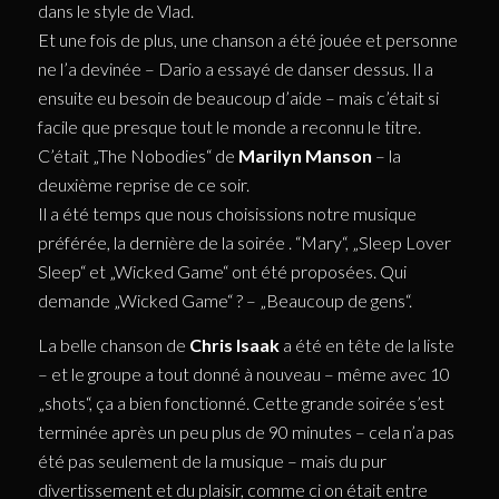
dans le style de Vlad.
Et une fois de plus, une chanson a été jouée et personne
ne l’a devinée – Dario a essayé de danser dessus. Il a
ensuite eu besoin de beaucoup d’aide – mais c’était si
facile que presque tout le monde a reconnu le titre.
C’était „The Nobodies“ de
Marilyn Manson
– la
deuxième reprise de ce soir.
Il a été temps que nous choisissions notre musique
préférée, la dernière de la soirée . “Mary“, „Sleep Lover
Sleep“ et „Wicked Game“ ont été proposées. Qui
demande „Wicked Game“ ? – „Beaucoup de gens“.
La belle chanson de
Chris Isaak
a été en tête de la liste
– et le groupe a tout donné à nouveau – même avec 10
„shots“, ça a bien fonctionné. Cette grande soirée s’est
terminée après un peu plus de 90 minutes – cela n’a pas
été pas seulement de la musique – mais du pur
divertissement et du plaisir, comme ci on était entre