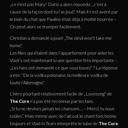
„ce n’est pas Mary“. Dario a alors répondu: „c’est à
cause de la façon dont tu l’as joué“. Mais il s’est avéré par
le biais du chat que Pauline était déjà à moitié bourrée –
On peut alors se tromper facilement.
Christian a demandé à jouer „The devil won’t take me
home“.
Les filles qui étaient dans l’appartement pour aider les
Vladi’s ont maintenant lu une question très importante :
„Les fans ont demandé ce que vous buvez“ ? La réponse
a été: “De la vodka polonaise, la meilleure vodka de
toute l’Allemagne“.
L’intro pourtant relativement facile de „Lovesong“ de
The Cure
n’a pas été reconnue par les fans.
„Si tu ne devines jamais les chansons… – Merci, tu nous
soûles“. Mais même avec de l’alcool, le chant fonctionne
toujours et Vlad In Tears interprète le tube de
The Cure