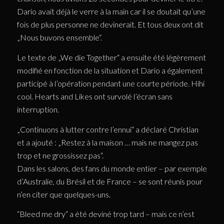
Dario avait déjà le verre à la main car il se doutait qu’une
fois de plus personne ne devinerait. Et tous deux ont dit
„Nous buvons ensemble“.
Le texte de „We die Together“ a ensuite été légèrement
modifié en fonction de la situation et Dario a également
participé à l’opération pendant une courte période. Hihi
cool. Hearts and Likes ont survolé l’écran sans
interruption.
„Continuons à lutter contre l’ennui“ a déclaré Christian
et a ajouté : „Restez à la maison … mais ne mangez pas
trop et ne grossissez pas“.
Dans les salons, des fans du monde entier – par exemple
d’Australie, du Brésil et de France – se sont réunis pour
n’en citer que quelques-uns.
“Bleed me dry“ a été deviné trop tard – mais ce n’est