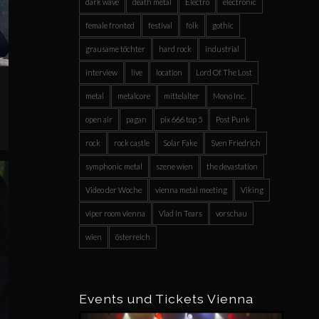
dark wave
death metal
Electro
electronic
female fronted
festival
folk
gothic
grausame töchter
hard rock
industrial
interview
live
location
Lord Of The Lost
metal
metalcore
mittelalter
Mono Inc.
open air
pagan
pix 666 top 5
Post Punk
rock
rock castle
Solar Fake
Sven Friedrich
symphonic metal
szene wien
the devastation
Video der Woche
vienna metal meeting
Viking
viper room vienna
Vlad in Tears
vorschau
wien
österreich
Events und Tickets Vienna