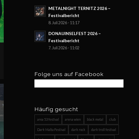
METALNIGHT TERNITZ 2026 –
Festivalbericht
8. Juli 2026 - 11:17
DONAUINSELFEST 2026 –
Festivalbericht
7. Juli 2026 - 11:02
Folge uns auf Facebook
Häufig gesucht
area 53 festival
arena wien
black metal
club
Dark Malta Festival
dark rock
dark troll festival