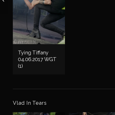
TREFFEN
Leipzig
03.06.2017 Tag
2
Tying Tiffany
04.06.2017 WGT
(1)
Vlad In Tears