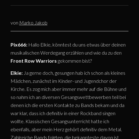
von
Marko Jakob
Pix666:
Hallo Elkie, könntest du uns etwas über deinen
musikalischen Werdegang erzählen und wie du zu den
Front Row Warriors
gekommen bist?
Elkie:
Ja gerne doch, gesungen hab ich schon als kleines
Mädchen, zunächst im Kinder- und Jugendchor der
Kirche. Es zog mich aber immer mehr auf die Bühne und
so nahm ich an diversen Gesangswettbewerben teil bei
denen ich die ersten Kontakte zu Bands bekam und da
war klar, dass ich definitiv in einer Rockband singen
wollte. Klassischen Gesangsunterricht hatte ich
ebenfalls, aber mein Herz gehört definitiv dem Metal.
Zahlreiche Bands folgten, die bekannteste davon ist