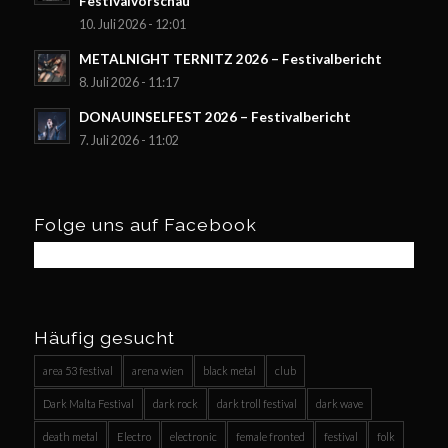
Festivalvorschau
10. Juli 2026 - 12:01
METALNIGHT TERNITZ 2026 – Festivalbericht
8. Juli 2026 - 11:17
DONAUINSELFEST 2026 – Festivalbericht
7. Juli 2026 - 11:02
Folge uns auf Facebook
Häufig gesucht
area 53 festival
arena wien
black metal
club
Dark Malta Festival
dark rock
dark troll festival
dark wave
death metal
Electro
electronic
female fronted
festival
folk