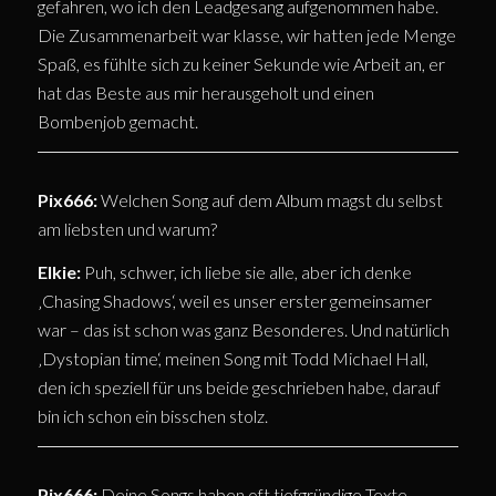
gefahren, wo ich den Leadgesang aufgenommen habe.
Die Zusammenarbeit war klasse, wir hatten jede Menge
Spaß, es fühlte sich zu keiner Sekunde wie Arbeit an, er
hat das Beste aus mir herausgeholt und einen
Bombenjob gemacht.
Pix666:
Welchen Song auf dem Album magst du selbst
am liebsten und warum?
Elkie:
Puh, schwer, ich liebe sie alle, aber ich denke
‚Chasing Shadows‘, weil es unser erster gemeinsamer
war – das ist schon was ganz Besonderes. Und natürlich
‚Dystopian time‘, meinen Song mit Todd Michael Hall,
den ich speziell für uns beide geschrieben habe, darauf
bin ich schon ein bisschen stolz.
Pix666:
Deine Songs haben oft tiefgründige Texte.