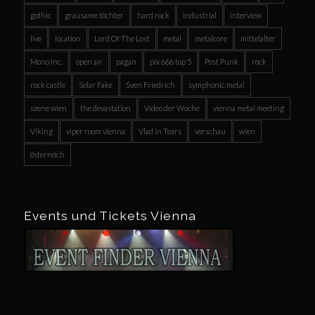
gothic
grausame töchter
hard rock
industrial
interview
live
location
Lord Of The Lost
metal
metalcore
mittelalter
Mono Inc.
open air
pagan
pix 666 top 5
Post Punk
rock
rock castle
Solar Fake
Sven Friedrich
symphonic metal
szene wien
the devastation
Video der Woche
vienna metal meeting
Viking
viper room vienna
Vlad in Tears
vorschau
wien
österreich
Events und Tickets Vienna