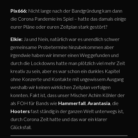
Pix666:
Nicht lange nach der Bandgründung kam dann
die Corona Pandemie ins Spiel – hatte das damals einige
eurer Pläne oder euren Zeitplan stark gestört?
Elkie:
Ja und Nein, natürlich war es unendlich schwer
gemeinsame Probetermine hinzubekommen aber
irgendwie haben wir immer einen Weg gefunden und
durch die Lockdowns hatte man plötzlich viel mehr Zeit
kreativ zu sein, aber es war schon ein dunkles Kapitel
ohne Konzerte und Kontakte mit ungewissem Ausgang
weshalb wir keinen wirklichen Zeitplan verfolgen
konnten. Fakt ist, dass unser Mischer Achim Köhler der
als FOH für Bands wie
Hammerfall
,
Avantasia
, die
Hooters
fast ständig in der ganzen Welt unterwegs ist,
durch Corona Zeit hatte und das war ein klarer
Glücksfall.