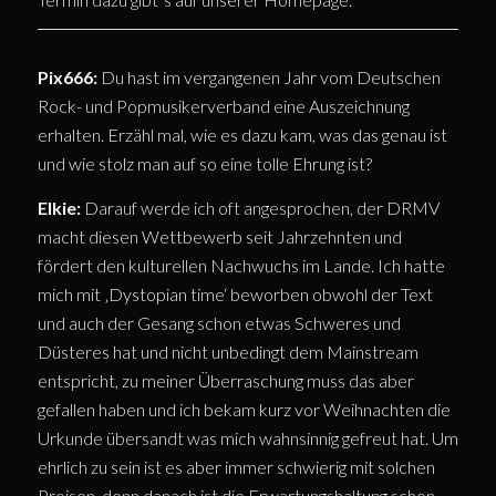
Pix666:
Du hast im vergangenen Jahr vom Deutschen
Rock- und Popmusikerverband eine Auszeichnung
erhalten. Erzähl mal, wie es dazu kam, was das genau ist
und wie stolz man auf so eine tolle Ehrung ist?
Elkie:
Darauf werde ich oft angesprochen, der DRMV
macht diesen Wettbewerb seit Jahrzehnten und
fördert den kulturellen Nachwuchs im Lande. Ich hatte
mich mit ‚Dystopian time‘ beworben obwohl der Text
und auch der Gesang schon etwas Schweres und
Düsteres hat und nicht unbedingt dem Mainstream
entspricht, zu meiner Überraschung muss das aber
gefallen haben und ich bekam kurz vor Weihnachten die
Urkunde übersandt was mich wahnsinnig gefreut hat. Um
ehrlich zu sein ist es aber immer schwierig mit solchen
Preisen, denn danach ist die Erwartungshaltung schon