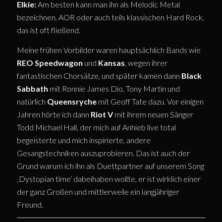
Elkie:
Am besten kann man ihn als Melodic Metal
bezeichnen, AOR oder auch teils klassischen Hard Rock,
das ist oft fließend.
Meine frühen Vorbilder waren hauptsächlich Bands wie
REO Speedwagon
und
Kansas
, wegen ihrer
fantastischen Chorsätze, und später kamen dann
Black
Sabbath
mit Ronnie James Dio, Tony Martin und
natürlich
Queensryche
mit Geoff Tate dazu. Vor einigen
Jahren hörte ich dann
Riot V
mit ihrem neuen Sänger
Todd Michael Hall, der mich auf Anhieb live total
begeisterte und mich inspirierte, andere
Gesangstechniken auszuprobieren. Das ist auch der
Grund warum ich ihn als Duettpartner auf unserem Song
‚Dystopian time‘ dabeihaben wollte, er ist wirklich einer
der ganz Großen und mittlerweile ein langjähriger
Freund.