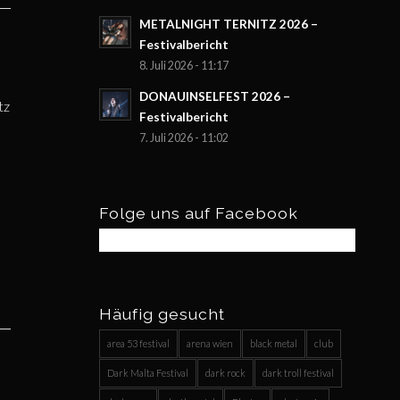
METALNIGHT TERNITZ 2026 –
Festivalbericht
8. Juli 2026 - 11:17
DONAUINSELFEST 2026 –
tz
Festivalbericht
7. Juli 2026 - 11:02
Folge uns auf Facebook
Häufig gesucht
area 53 festival
arena wien
black metal
club
Dark Malta Festival
dark rock
dark troll festival