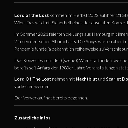
Lord of the Lost
kommen im Herbst 2022 auf ihrer 21 
Wien. Das wird mit Sicherheit eines der absoluten Konzerth
Im Sommer 2021 feierten die Jungs aus Hamburg mit ihrem A
2 in den deutschen Albumcharts. Die Songs warten aber imm
Pandemie führte ja bekanntlich reihenweise zu Verschiebu
Das Konzert wird in der ((szene)) Wien stattfinden, welcher
bereits seit Anfang der 1980er Jahre Veranstaltungen statt
Lord Of The Lost
nehmen mit
Nachtblut
und
Scarlet D
vorheizen werden.
Der Vorverkauf hat bereits begonnen.
Zusätzliche Infos