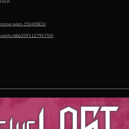
reich
t-szene-wien-15045803/
/events/686339112795759/