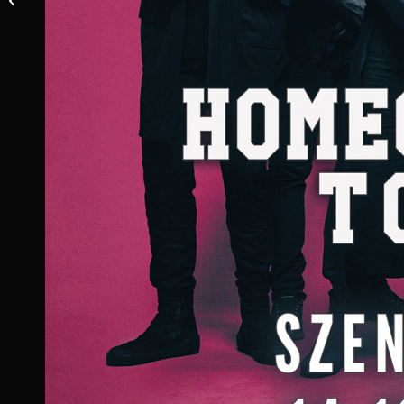
Tainá
Bergamaschi
(CRYPTA) –
Março 2022