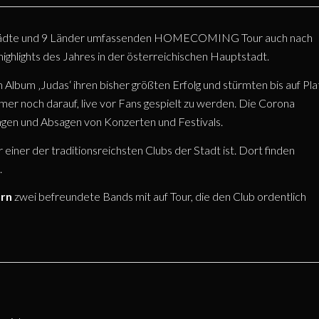
Städte und 9 Länder umfassenden HOMECOMING Tour auch nach
ighlights des Jahres in der österreichischen Hauptstadt.
lbum ‚Judas‘ ihren bisher größten Erfolg und stürmten bis auf Pla
er noch darauf, live vor Fans gespielt zu werden. Die Corona
ngen und Absagen von Konzerten und Festivals.
 einer der traditionsreichsten Clubs der Stadt ist. Dort finden
.
orn
zwei befreundete Bands mit auf Tour, die den Club ordentlich