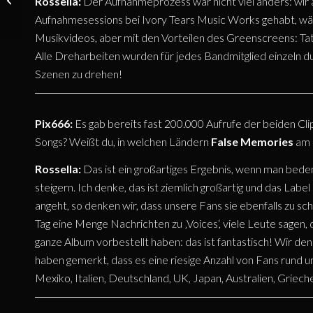
Rossella:
Der Aufnahmeprozess war nicht viel anders: wir 
Rossella
Aufnahmesessions bei Ivory Tears Music Works gehabt, währe
Moscatello
Musikvideos, aber mit den Vorteilen des Greenscreens: Tat
(FALSE
Alle Dreharbeiten wurden für jedes Bandmitglied einzeln du
MEMORIES) –
Szenen zu drehen!
April 2021
Pix666:
Es gab bereits fast 200.000 Aufrufe der beiden Cl
Songs? Weißt du, in welchen Ländern
False Memories
am 
Rossella:
Das ist ein großartiges Ergebnis, wenn man beden
steigern. Ich denke, das ist ziemlich großartig und das Label
angeht, so denken wir, dass unsere Fans sie ebenfalls zu s
Tag eine Menge Nachrichten zu ‚Voices‘, viele Leute sagen, d
ganze Album vorbestellt haben: das ist fantastisch! Wir denk
haben gemerkt, dass es eine riesige Anzahl von Fans rund 
Mexiko, Italien, Deutschland, UK, Japan, Australien, Grie