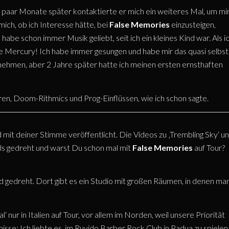
in paar Monate später kontaktierte er mich ein weiteres Mal, um mi
mich, ob ich Interesse hätte, bei
False Memories
einzusteigen,
abe schon immer Musik geliebt, seit ich ein kleines Kind war. Als i
die Mercury! Ich habe immer gesungen und habe mir das quasi selbst
u nehmen, aber 2 Jahre später hatte ich meinen ersten ernsthaften
n, Doom-Rithmics und Prog-Einflüssen, wie ich schon sagte.
mit deiner Stimme veröffentlicht. Die Videos zu ‚Trembling Sky‘ u
ls gedreht und warst Du schon mal mit
False Memories
auf Tour?
nd gedreht. Dort gibt es ein Studio mit großen Räumen, in denen ma
 nur in Italien auf Tour, vor allem im Norden, weil unsere Priorität
isse: Ich liebte es, im Ruvido Barber Rock Club in Padua zu spielen