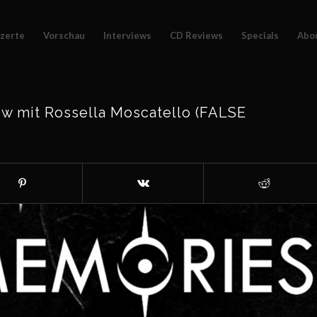
zerte
Vorschau
Interviews
CD Reviews
Specials
Abo
w mit Rossella Moscatello (FALSE