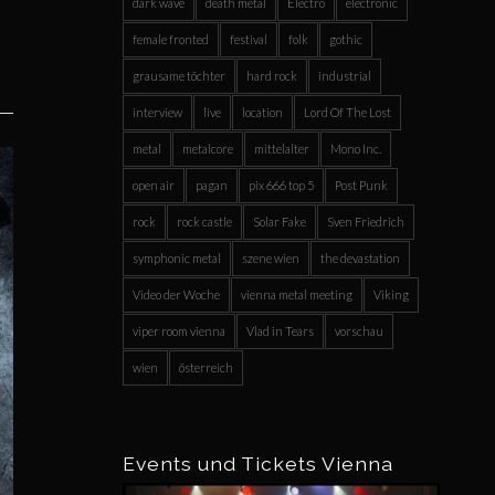
dark wave
death metal
Electro
electronic
female fronted
festival
folk
gothic
grausame töchter
hard rock
industrial
interview
live
location
Lord Of The Lost
metal
metalcore
mittelalter
Mono Inc.
open air
pagan
pix 666 top 5
Post Punk
rock
rock castle
Solar Fake
Sven Friedrich
symphonic metal
szene wien
the devastation
Video der Woche
vienna metal meeting
Viking
viper room vienna
Vlad in Tears
vorschau
wien
österreich
Events und Tickets Vienna