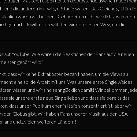
alle trugen Masken, respektierten die Abstände usw. Ich habe mei
nd die anderen im Twilight Studio waren. Das Gleiche gilt für die
sächlich waren wir bei den Dreharbeiten nicht wirklich zusammen.
rchgeführt. Unwillkürlich wählten wir den besten Weg, um die
ips auf YouTube. Wie waren die Reaktionen der Fans auf die neuen
meisten gehört wird?
kt, dass wir keine Extrakosten bezahlt haben, um die Views zu
 macht eine solide Arbeit mit uns. Was unsere erste Single ‚Voices‘
chätzen wissen und wir sind sehr glücklich damit! Wir bekommen jed
ass sie unsere erste neue Single lieben und dass sie bereits das
en, dass unser Publikum eher in Italien konzentriert ist, aber wir
um den Globus gibt. Wir haben Fans unserer Musik aus den USA,
chenland und…vielen weiteren Ländern!