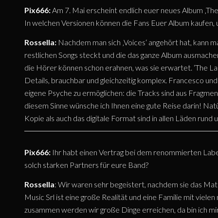
Pix666:
Am 7. Mai erscheint endlich euer neues Album ‚The
In welchen Versionen können die Fans Euer Album kaufen, 
Rossella:
Nachdem man sich ‚Voices‘ angehört hat, kann ma
restlichen Songs steckt und die das ganze Album ausmachen. 
die Hörer können schon erahnen, was sie erwartet. ‘The Last
Details, brauchbar und gleichzeitig komplex. Francesco und
eigene Psyche zu ermöglichen: die Tracks sind aus Fragmen
diesem Sinne wünsche ich Ihnen eine gute Reise darin! Natür
Kopie als auch das digitale Format sind in allen Läden rund 
Pix666:
Ihr habt einen Vertrag bei dem renommierten Lab
solch starken Partners für eure Band?
Rossella
: Wir waren sehr begeistert, nachdem sie das Mate
Music Srl ist eine große Realität und eine Familie mit viele
zusammen werden wir große Dinge erreichen, da bin ich mir si