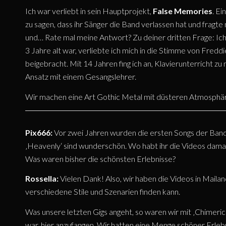
Ich war verliebt in sein Hauptprojekt,
False Memories
. E
zu sagen, dass ihr Sänger die Band verlassen hat und fragte 
und… Rate mal meine Antwort? Zu deiner dritten Frage: Ich h
3 Jahre alt war, verliebte ich mich in die Stimme von Fred
beigebracht. Mit 14 Jahren fing ich an, Klavierunterricht z
Ansatz mit einem Gesangslehrer.
Wir machen eine Art Gothic Metal mit düsteren Atmosphäre
Pix666:
Vor zwei Jahren wurden die ersten Songs der Band 
‚Heavenly‘ sind wunderschön. Wo habt ihr die Videos dama
Was waren bisher die schönsten Erlebnisse?
Rossella:
Vielen Dank! Also, wir haben die Videos in Maila
verschiedene Stile und Szenarien finden kann.
Was unsere letzten Gigs angeht, so waren wir mit ‚Chimerical‘
war, hier anzufangen. Wir hatten eine Menge schöner Erlebn