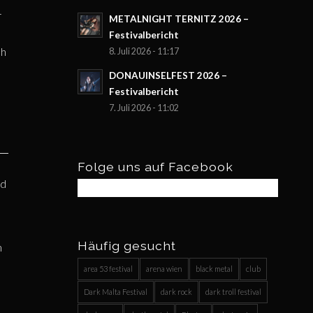
r
METALNIGHT TERNITZ 2026 –
Festivalbericht
ch
8. Juli 2026 - 11:17
DONAUINSELFEST 2026 –
Festivalbericht
7. Juli 2026 - 11:02
Folge uns auf Facebook
nd
Häufig gesucht
n
area 53 festival
arena wien
black metal
club
Dark Malta Festival
dark rock
dark troll festival