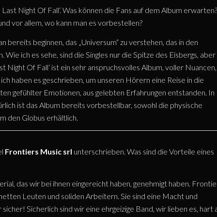
 Last Night Of Fall‘. Was können die Fans auf dem Album erwarten
und vor allem, wo kann man es vorbestellen?
n bereits beginnen, das „Universum“ zu verstehen, das in den
Wie ich es sehe, sind die Singles nur die Spitze des Eisbergs, aber
 Night Of Fall‘ ist ein sehr anspruchsvolles Album, voller Nuancen,
 ich haben es geschrieben, um unseren Hörern eine Reise in die
ten gefühlter Emotionen, aus gelebten Erfahrungen entstanden. In
lich ist das Album bereits vorbestellbar, sowohl die physische
um den Globus erhältlich.
el
Frontiers Music srl
unterschrieben. Was sind die Vorteile eines
rial, das wir bei ihnen eingereicht haben, genehmigt haben. Frontie
n netten Leuten und soliden Arbeitern. Sie sind eine Macht und
cher! Sicherlich sind wir eine ehrgeizige Band, wir lieben es, hart 