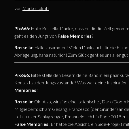
von
Marko Jakob
Pix666:
Hallo Rossella. Danke, dass du dir die Zeit genomm
geht es den Jungs von
False Memories
?
Rossella:
Hallo zusammen! Vielen Dank auch für die Einladun
Abriegelung, haha natürlich! Zum Glück geht es uns allen gu
Pix666:
Bitte stelle den Lesern deine Band in ein paar kur
Kontakt zu den Jungs zustande? Was war deine Inspiratio
Memories
?
Rossella:
Ok! Also, wir sind eine italienische „Dark/Doom
Mitgliedern: ich am Gesang, Francesco (der Gründer) an de
Letzt unser Schlagzeuger, Emanuele. Ich bin Ende 2018 zur
False Memories
! Er hatte die Absicht, ein Side-Projekt mi