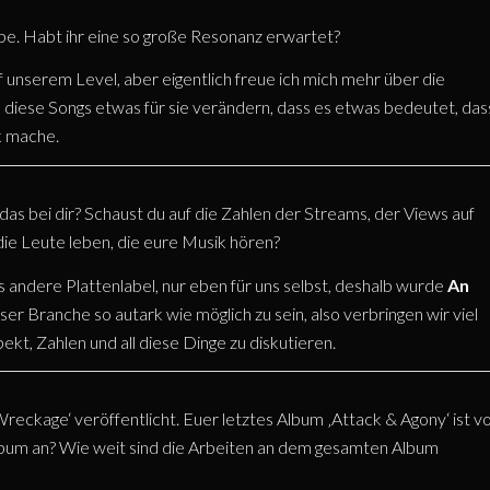
be. Habt ihr eine so große Resonanz erwartet?
unserem Level, aber eigentlich freue ich mich mehr über die
diese Songs etwas für sie verändern, dass es etwas bedeutet, das
ik mache.
t das bei dir? Schaust du auf die Zahlen der Streams, der Views auf
die Leute leben, die eure Musik hören?
s andere Plattenlabel, nur eben für uns selbst, deshalb wurde
An
ser Branche so autark wie möglich zu sein, also verbringen wir viel
kt, Zahlen und all diese Dinge zu diskutieren.
reckage‘ veröffentlicht. Euer letztes Album ‚Attack & Agony‘ ist v
bum an? Wie weit sind die Arbeiten an dem gesamten Album