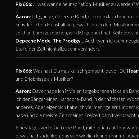
Pix666:
… was war deine Inspiration, Musiker zu werden? W
Aaron:
Ich glaube, die erste Band, die mich dazu brachte, 
künstlerischen Haushalt aufgewachsen, in dem Musik immer
solchen Lärm zu machen, wirklich gepackt hat. Seitdem sin
Depeche Mode
,
The Prodigy
… Auch wenn ich sehr neugie
Laufe der Zeit nicht allzu sehr verändert.
Pix666:
Was hast Du musikalisch gemacht, bevor Du
Hear
und Erlebnisse als Musiker?
Aaron:
Davor habe ich in vielen totgeborenen lokalen Bands
ich der Sänger einer Hardcore-Band, in der nächsten Woche
anderes. Aber eigentlich habe ich viel mehr gelernt, indem 
habe und die meiste Zeit meiner Freizeit damit verbracht 
Eines Tages verließ ich eine Band, mit der ich auf Tour war,
etwas nachzudenken, das sich wirklich lohnen könnte. Auch 