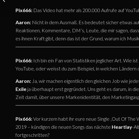
Britta Görtz und
Pix666:
Das Video hat mehr als 200.000 Aufrufe auf YouTu
Lukas Kerk
Aaron:
Nicht in dem Ausmaß. Es bedeutet sicher etwas auf 
(HIRAES) – Juli
Reaktionen, Kommentare, DM’s, Leute, die mir sagen, dass 
2021
es ihnen Kraft gibt, denn das ist der Grund, warum ich Mus
Pix666:
Ich bin ein Fan von Statistiken jeglicher Art. Wie is
YouTube, oder weisst du zum Beispiel, in welchen Ländern 
Aaron:
Ja, wir machen eigentlich den gleichen Job wie jede
Exile
ja überhaupt erst gegründet. Uns geht es darum, in die
Zeit damit, über unsere Markenidentität, den Marketingaspe
Pix666:
Vor kurzem habt ihr eure neue Single ‚Out Of The W
2019 – kündigen die neuen Songs das nächste
Heartlay
-Al
fortgeschritten?