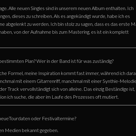
e. Alle neuen Singles sind in unserem neuen Album enthalten. Ich
n, dieses zu schreiben. Als es angekündigt wurde, habe ich es
ne abgelenkt zu werden. Ich bin stolz zu sagen, dass es das erste M
 haben, von der Aufnahme bis zum Mastering, es ist ein komplett
bestimmten Plan? Wer in der Band ist für was zuständig?
ische Formel, meine Inspiration kommt fast immer, während ich dar
chmal mit einem Gitarrenriff, manchmal mit einer Synthie-Melodie
r Track vervollständigt sich von alleine. Das einzig Beständige ist,
n ich suche, die aber im Laufe des Prozesses oft mutiert.
 neueTourdaten oder Festivaltermine?
len Medien bekannt gegeben.