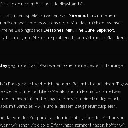
as sind deine persönlichen Lieblingsbands?
ein Instrument spielen zu wollen, war
Nirvana
. Ich bin in einem
 präsent war, aber es war das erste Mal, dass mich der Wunsch,
d meine Lieblingsbands
Deftones
,
NIN
,
The Cure
,
Slipknot
,
rig bin und gerne Neues ausprobiere, haben sich meine Klassiker i
tlay
gegründet hast? Was waren bisher deine besten Erfahrungen
 in Paris gespielt, wobei ich mehrere Rollen hatte. An einem Tag w
 spielte ich in einer Black-Metal-Band, im Monat darauf etwas
ich seit meinen frühen Teenagerjahren viel alleine Musik gemacht
habe, mit Samples, VST’s und all diesem Zeug herumzuspielen.
 und das war der Zeitpunkt, an dem ich anfing, über den Aufbau von
wenn wir schon viele tolle Erfahrungen gemacht haben, hoffen wir