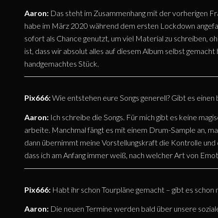
Aaron:
Das steht im Zusammenhang mit der vorherigen Frag
habe im März 2020 während dem ersten Lockdown angefange
sofort als Chance genutzt, um viel Material zu schreiben, oh
ist, dass wir absolut alles auf diesem Album selbst gemacht
handgemachtes Stück.
Pix666:
Wie entstehen eure Songs generell? Gibt es einen 
Aaron:
Ich schreibe die Songs. Für mich gibt es keine mag
arbeite. Manchmal fängt es mit einem Drum-Sample an, man
dann übernimmt meine Vorstellungskraft die Kontrolle und de
dass ich am Anfang immer weiß, nach welcher Art von Emotio
Pix666:
Habt ihr schon Tourpläne gemacht – gibt es schon
Aaron:
Die neuen Termine werden bald über unsere sozia