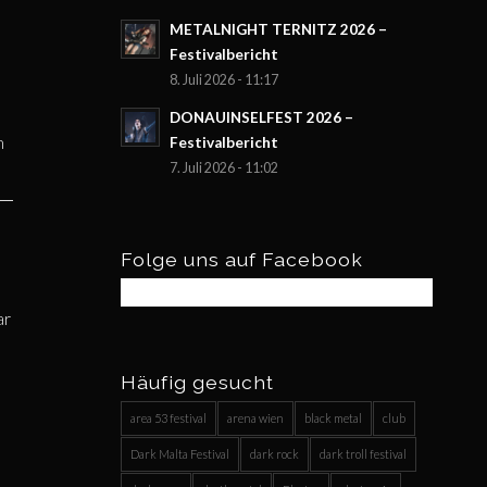
METALNIGHT TERNITZ 2026 –
Festivalbericht
8. Juli 2026 - 11:17
DONAUINSELFEST 2026 –
m
Festivalbericht
7. Juli 2026 - 11:02
Folge uns auf Facebook
ar
Häufig gesucht
area 53 festival
arena wien
black metal
club
Dark Malta Festival
dark rock
dark troll festival