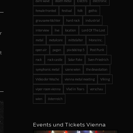
dark wave
death metal
Electro
electronic
female fronted
festival
folk
gothic
grausame töchter
hard rock
industrial
s
interview
live
location
Lord Of The Lost
r
metal
metalcore
mittelalter
Mono Inc.
open air
pagan
pix 666 top 5
Post Punk
t
rock
rock castle
Solar Fake
Sven Friedrich
symphonic metal
szene wien
the devastation
Video der Woche
vienna metal meeting
Viking
viper room vienna
Vlad in Tears
vorschau
wien
österreich
Events und Tickets Vienna