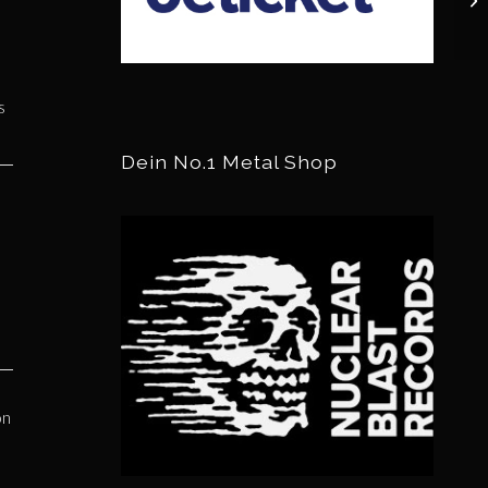
s
Dein No.1 Metal Shop
on