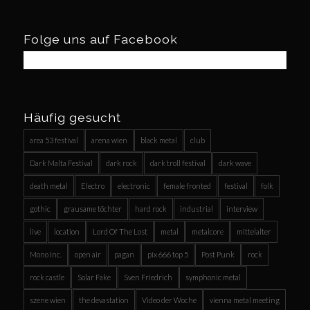
Folge uns auf Facebook
Häufig gesucht
area 53 festival
arena wien
black metal
club
Dark Malta Festival
dark rock
dark troll festival
dark wave
death metal
Electro
electronic
female fronted
festival
folk
gothic
grausame töchter
hard rock
industrial
interview
live
location
Lord Of The Lost
metal
metalcore
mittelalter
Mono Inc.
open air
pagan
pix 666 top 5
Post Punk
rock
rock castle
Solar Fake
Sven Friedrich
symphonic metal
szene wien
the devastation
Video der Woche
vienna metal meeting