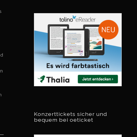
s
nd
rn
n
Konzerttickets sicher und
bequem bei oeticket