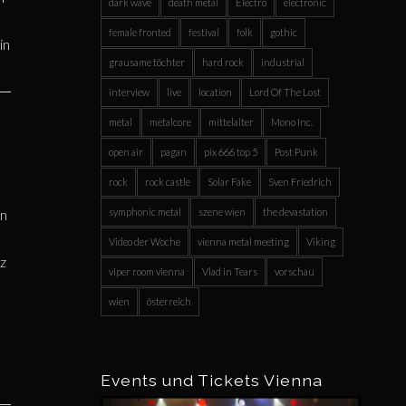
dark wave
death metal
Electro
electronic
female fronted
festival
folk
gothic
in
grausame töchter
hard rock
industrial
interview
live
location
Lord Of The Lost
metal
metalcore
mittelalter
Mono Inc.
open air
pagan
pix 666 top 5
Post Punk
rock
rock castle
Solar Fake
Sven Friedrich
symphonic metal
szene wien
the devastation
en
Video der Woche
vienna metal meeting
Viking
nz
viper room vienna
Vlad in Tears
vorschau
wien
österreich
Events und Tickets Vienna