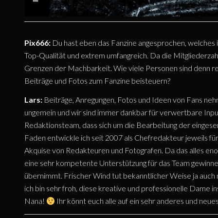
Pix666:
Du hast eben das Fanzine angesprochen, welches ihr
Top-Qualität und extrem umfangreich. Da die Mitgliederzahl
Grenzen der Machbarkeit. Wie viele Personen sind denn re
Beiträge und Fotos zum Fanzine beisteuern?
Lars:
Beiträge, Anregungen, Fotos und Ideen von Fans nehm
ungemein und wir sind immer dankbar für verwertbare Input
Redaktionsteam, dass sich um die Bearbeitung der eingese
Faden entwickle ich seit 2007 als Chefredakteur jeweils 
Akquise von Redakteuren und Fotografen. Da das alles enor
eine sehr kompetente Unterstützung für das Team gewinnen
übernimmt. Frischer Wind tut bekanntlicher Weise ja auch 
ich bin sehr froh, diese kreative und professionelle Dame
Nana!
Ihr könnt euch alle auf ein sehr anderes und neue