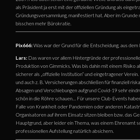
als Präsident ja erst mit der offiziellen Gründung als eing
Gründungsversammlung, manifestiert hat. Aber im Grunde mac
bisschen mehr Bürokratie.
Pix666:
Was war der Grund für die Entscheidung, aus dem F
Lars:
Das waren vor allem Hintergründe der professionelle
Produktion von Gimmicks. Was bis dahin mit einem Risiko
sicherer als „offizielle Institution“ und eingetragener Vere
und auch z. B. Versicherungen abschließen für finanziell r
Absagen und Verschiebungen aufgrund Covid-19 sehr eindruc
schön in die Röhre schauen… Für unsere Club-Events haben
Falle von Krankheit oder Pandemien oder anderen Katastr
Organisatoren auf ihrem Einsatz sitzen bleiben bzw. das Geld
Hauptgrund, aber leider ein Thema, was einem Ehrenamt s
professionellen Aufstellung natürlich absichern.