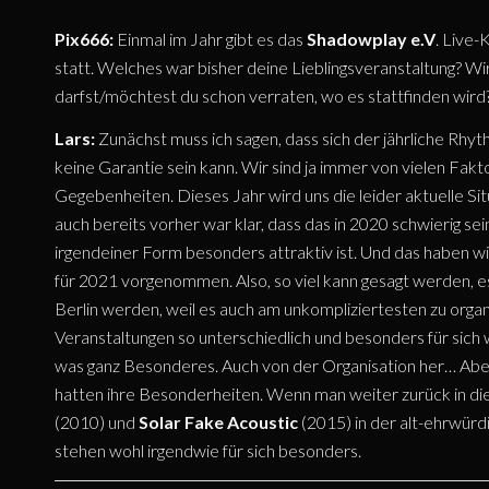
Pix666:
Einmal im Jahr gibt es das
Shadowplay e.V
. Live-
statt. Welches war bisher deine Lieblingsveranstaltung? Wi
darfst/möchtest du schon verraten, wo es stattfinden wird
Lars:
Zunächst muss ich sagen, dass sich der jährliche Rhyt
keine Garantie sein kann. Wir sind ja immer von vielen Fa
Gegebenheiten. Dieses Jahr wird uns die leider aktuelle Sit
auch bereits vorher war klar, dass das in 2020 schwierig sei
irgendeiner Form besonders attraktiv ist. Und das haben w
für 2021 vorgenommen. Also, so viel kann gesagt werden, e
Berlin werden, weil es auch am unkompliziertesten zu organis
Veranstaltungen so unterschiedlich und besonders für sich
was ganz Besonderes. Auch von der Organisation her… Abe
hatten ihre Besonderheiten. Wenn man weiter zurück in di
(2010) und
Solar Fake Acoustic
(2015) in der alt-ehrwürd
stehen wohl irgendwie für sich besonders.