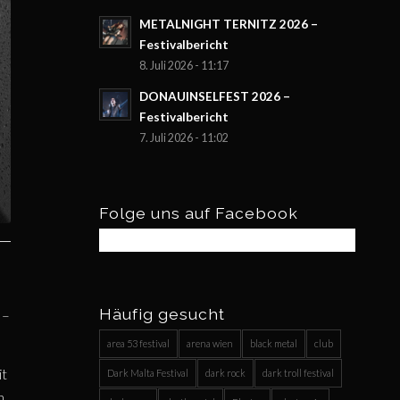
METALNIGHT TERNITZ 2026 –
Festivalbericht
8. Juli 2026 - 11:17
DONAUINSELFEST 2026 –
Festivalbericht
7. Juli 2026 - 11:02
Folge uns auf Facebook
Häufig gesucht
–
area 53 festival
arena wien
black metal
club
it
Dark Malta Festival
dark rock
dark troll festival
n