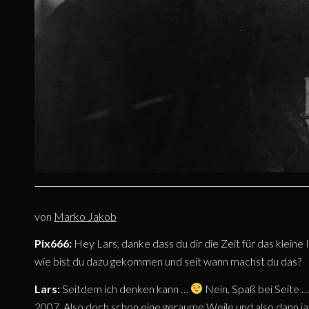
von
Marko Jakob
Pix666:
Hey Lars, danke dass du dir die Zeit für das klein
wie bist du dazu gekommen und seit wann machst du das?
Lars:
Seitdem ich denken kann …
Nein, Spaß bei Seite 
2007. Also doch schon eine geraume Weile und also dann ja