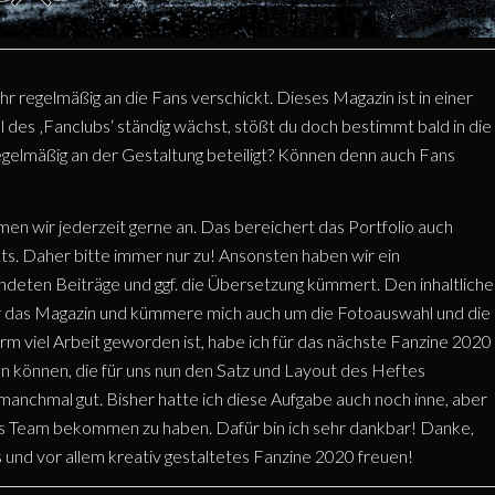
 regelmäßig an die Fans verschickt. Dieses Magazin ist in einer
 des ‚Fanclubs‘ ständig wächst, stößt du doch bestimmt bald in die
gelmäßig an der Gestaltung beteiligt? Können denn auch Fans
en wir jederzeit gerne an. Das bereichert das Portfolio auch
s. Daher bitte immer nur zu! Ansonsten haben wir ein
ndeten Beiträge und ggf. die Übersetzung kümmert. Den inhaltlich
für das Magazin und kümmere mich auch um die Fotoauswahl und die
m viel Arbeit geworden ist, habe ich für das nächste Fanzine 2020
 können, die für uns nun den Satz und Layout des Heftes
manchmal gut. Bisher hatte ich diese Aufgabe auch noch inne, aber
 ins Team bekommen zu haben. Dafür bin ich sehr dankbar! Danke,
s und vor allem kreativ gestaltetes Fanzine 2020 freuen!