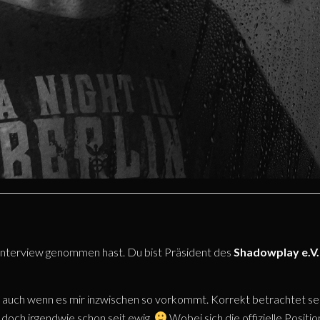
e Interview genommen hast. Du bist Präsident des
Shadowplay e.V.
… auch wenn es mir inzwischen so vorkommt. Korrekt betrachtet se
 doch irgendwie schon seit ewig.
Wobei sich die offizielle Positio