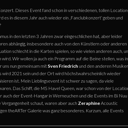
Konzert. Dieses Event fand schon in verschiedenen, tollen Location
rd es in diesem Jahr auch wieder ein ‚Fanclubkonzert‘ geben und
?
hmus in den letzten 3 Jahren zwar eingeschlichen hat, aber leider
ktoren abhängig, insbesondere auch von den Künstlern oder anderen
uation schlecht in die Karten spielen, so wie vielen anderen auch, u
n wird. Wir wollen ja auch ein Programm auf die Beine stellen, was in
ir uns nun gemeinsam mit
Sven Friedrich
und den anderen Musike
s wird 2021 sein und der Ort wird höchstwahrscheinlich wieder
ieren ist. Mein Lieblingsevent ist schwer zu sagen, da viele
 waren. Das Schiff, die MS Havel Queen, war schon von der Locatio
r auch der Event-Hangar in Werneuchen und die Events im Bi Nuu
e Vergangenheit schaut, waren aber auch
Zeraphine
Acoustic
igen theARTer Galerie was ganz besonderes. Kurzum, alle Events