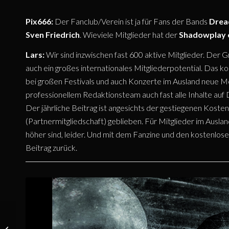
Pix666:
Der Fanclub/Verein ist ja für Fans der Bands
Drea
Sven Friedrich
. Wieviele Mitglieder hat der
Shadowplay e
Lars:
Wir sind inzwischen fast 600 aktive Mitglieder. Der 
auch ein großes internationales Mitgliederpotential. Das 
bei großen Festivals und auch Konzerte im Ausland neue 
professionellem Redaktionsteam auch fast alle Inhalte auf D
Der jährliche Beitrag ist angesichts der gestiegenen Kosten 
(Partnermitgliedschaft) geblieben. Für Mitglieder im Auslan
höher sind, leider. Und mit dem Fanzine und den kostenlo
Beitrag zurück.
VERI JUMALA –