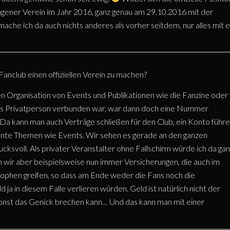
etragener Verein im Jahr 2016, ganz genau am 29.10.2016 mit der
he ich da auch nichts anderes als vorher seitdem, nur alles mit e
anclub einen offiziellen Verein zu machen?
n Organisation von Events und Publikationen wie die Fanzine oder
 als Privatperson verbunden war, war dann doch eine Nummer
in. Da kann man auch Verträge schließen für den Club, ein Konto führ
iskante Themen wie Events. Wir sehen es gerade an den ganzen
ksvoll. Als privater Veranstalter ohne Fallschirm würde ich da ga
 wir aber beispielsweise nun immer Versicherungen, die auch im
ophen greifen, so dass am Ende weder die Fans noch die
 ja in diesem Falle verlieren würden. Geld ist natürlich nicht der
onst das Genick brechen kann… Und das kann man mit einer