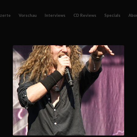
zerte
Vorschau
Interviews
CD Reviews
Specials
Abo